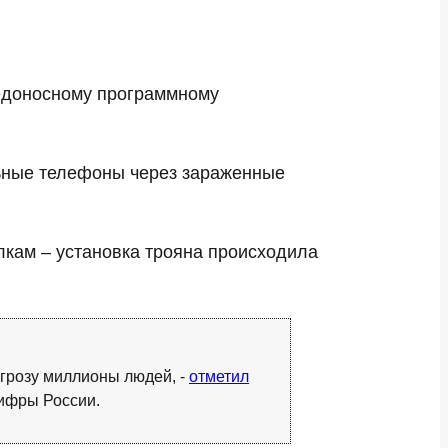
едоносному программному
льные телефоны через зараженные
лкам – установка трояна происходила
 угрозу миллионы людей, -
отметил
цифры России.