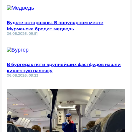
Будьте осторожны. В популярном месте
Мурманска бродит медведь
06.08.2026, 09:51
В бургерах пяти крупнейших фастфудов нашли
кишечную палочку
06.08.2026, 09:23