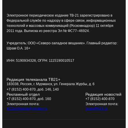
Электронное периодическое издание ТВ-21 зарегистрировано в
Федеральной службе по надзору в сфере связи, информационных
технологий и массовых коммуникаций (Роскомнадзор) 11 октября
2011 года. Выписка из реестра Эл № ФС77–46924.
Учредитель: ООО «Северо-западное вещание». Главный редактор:
Шрам О.А. 16+
ИНН: 5190934326, ОГРН: 1115190010517
Редакция телеканала ТВ21+
183038, Россия, г. Мурманск, ул. Генерала Журбы, д. 6
+7 (8152) 400-870, доб. 146, 140
Рекламный отдел
Редакция новостей
+7 (8152) 400-870, доб. 160
+7 (8152) 400-870
Электронная почта:
Электронная почта:
tv21kompania@yandex.ru
news@tv21.ru