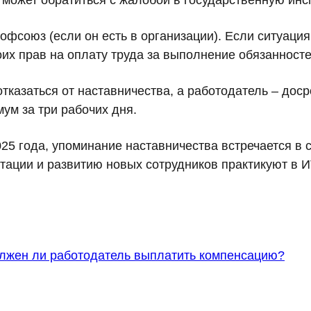
 может обратиться с жалобой в государственную инс
офсоюз (если он есть в организации). Если ситуаци
оих прав на оплату труда за выполнение обязанносте
отказаться от наставничества, а работодатель – до
ум за три рабочих дня.
25 года, упоминание наставничества встречается в 
птации и развитию новых сотрудников практикуют в И
олжен ли работодатель выплатить компенсацию?