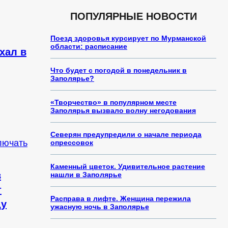
ПОПУЛЯРНЫЕ НОВОСТИ
Поезд здоровья курсирует по Мурманской
области: расписание
хал в
Что будет с погодой в понедельник в
Заполярье?
«Творчество» в популярном месте
Заполярья вызвало волну негодования
Северян предупредили о начале периода
опрессовок
Каменный цветок. Удивительное растение
в
нашли в Заполярье
т
Расправа в лифте. Женщина пережила
ду
ужасную ночь в Заполярье