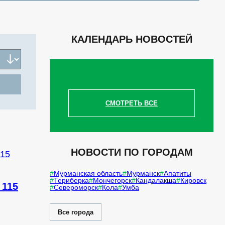
КАЛЕНДАРЬ НОВОСТЕЙ
СМОТРЕТЬ ВСЕ
НОВОСТИ ПО ГОРОДАМ
Мурманская область
Мурманск
Апатиты
Териберка
Мончегорск
Кандалакша
Кировск
 115
Североморск
Кола
Умба
Все города