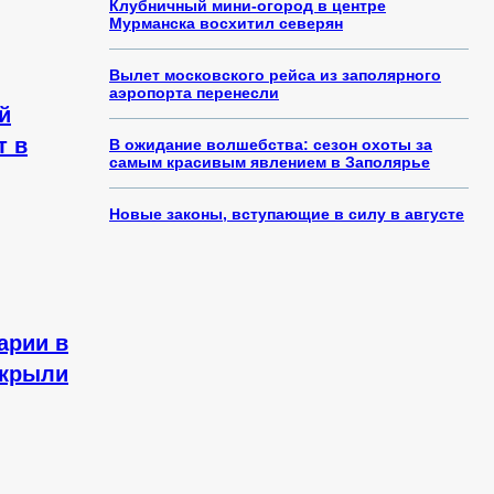
Клубничный мини-огород в центре
Мурманска восхитил северян
Вылет московского рейса из заполярного
аэропорта перенесли
й
т в
В ожидание волшебства: сезон охоты за
самым красивым явлением в Заполярье
Новые законы, вступающие в силу в августе
арии в
екрыли