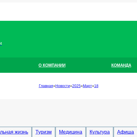
и
О КОМПАНИИ
КОМАНДА
Главная
Новости
2025
Март
18
льная жизнь
Туризм
Медицина
Культура
Афиша