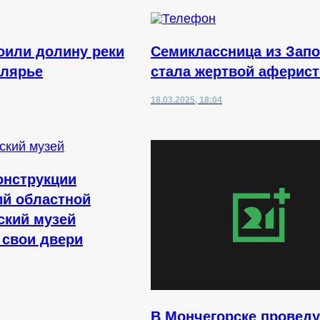
оили долину реки
Семиклассница из Зап
олярье
стала жертвой аферис
18.03.2025, 18:04
онструкции
й областной
ский музей
 свои двери
В Мончегорске проведу