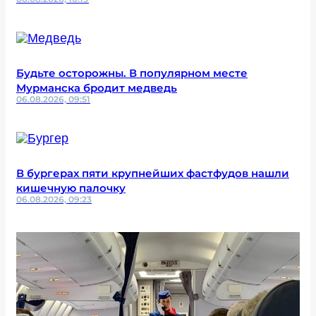
Будьте осторожны. В популярном месте
Мурманска бродит медведь
06.08.2026, 09:51
В бургерах пяти крупнейших фастфудов нашли
кишечную палочку
06.08.2026, 09:23