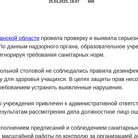
25.04.2025, 18:07
669
анской области
провела проверку и выявила серьез
По данным надзорного органа, образовательное уч
 игнорируя требования санитарных норм.
школьной столовой не соблюдались правила дезинфек
зу для здоровья учащихся. В целях защиты прав не
требованием устранить выявленные нарушения.
о учреждения привлечен к административной ответс
езультатам рассмотрения дела должностное лицо ош
исполнением предписаний и соблюдением санитарных
 масштабной работы по контролю за организацией де