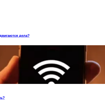
одвигаются дела?
сь?