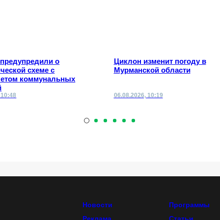
 предупредили о
Циклон изменит погоду в
ческой схеме с
Мурманской области
четом коммунальных
й
 10:48
06.08.2026, 10:19
Новости
Программы
Реклама
Статьи