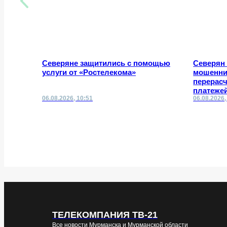
Северяне защитились с помощью
Северян
услуги от «Ростелекома»
мошенни
перерас
платеже
06.08.2026, 10:51
06.08.2026,
ТЕЛЕКОМПАНИЯ ТВ-21
Все новости Мурманска и Мурманской области