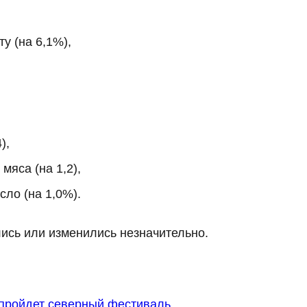
у (на 6,1%),
4),
 мяса (на 1,2),
сло (на 1,0%).
ись или изменились незначительно.
 пройдет северный фестиваль
.