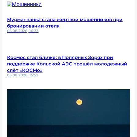
Мурманчанка стала жертвой мошенников при
бронировании отеля
05.08.2026, 16:33
Космос стал ближе: в Полярных Зорях при
поддержке Кольской АЭС прошёл молодёжный
слёт «КОСМо»
05.08.2026, 15:52