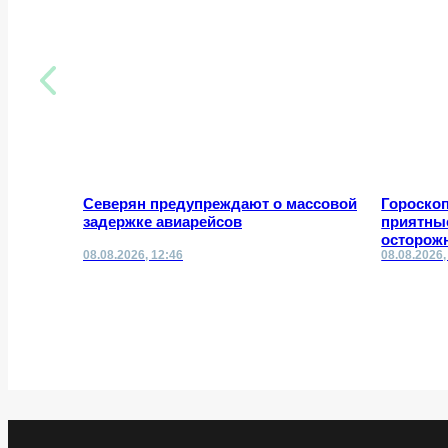
Северян предупреждают о массовой
Гороскоп
задержке авиарейсов
приятные
осторож
08.08.2026, 12:46
08.08.2026,