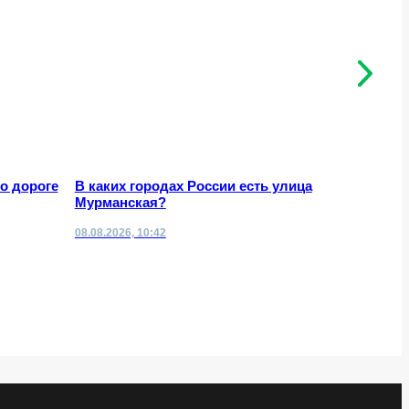
о дороге
В каких городах России есть улица
8 август
Мурманская?
праздник
08.08.2026, 10:42
08.08.2026,