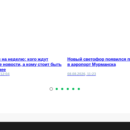
 на неделю: кого ждут
Новый светофор появился п
 новости, а кому стоит быть
в аэропорт Мурманска
нее
 12:04
08.08.2026, 11:23