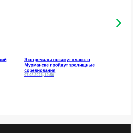
кий
Экстремалы покажут класс: в
Что изме
Мурманске пройдут зрелищные
по сносу
соревнования
07.08.2026, 19:56
07.08.2026,