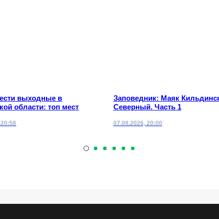
вести выходные в
Заповедник: Маяк Кильдинс
ой области: топ мест
Северный. Часть 1
 20:58
07.08.2026, 20:00