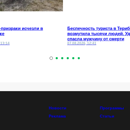
призраки исчезли в
Беспечность туриста в Териб
ке
возмутила тысячи людей. У
спасла мужчину от смерти
 13:14
07.08.2026, 12:41
Новости
Программы
Реклама
Статьи