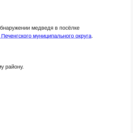
обнаружении медведя в посёлке
Печенгского муниципального округа
.
у району.