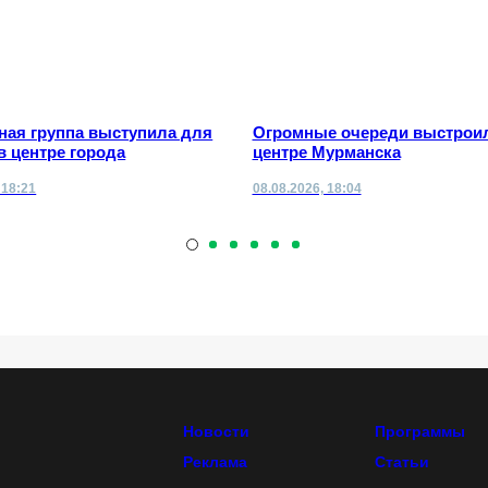
ная группа выступила для
Огромные очереди выстрои
в центре города
центре Мурманска
 18:21
08.08.2026, 18:04
Новости
Программы
Реклама
Статьи