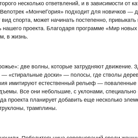
торого несколько ответвлений, и в зависимости от к
Велотрек «МончеГория» подходит для новичков — для
вид спорта, может начинать постепенно, привыкать
цель нашего проекта. Благодаря программе «Мир нов
м, в жизнь.
рожье»: две волны, которые затрудняют движение. 
а — «стиральные доски» — полосы, где стволы дере
ствия имитируют естественный рельеф — поваленные 
одъемы. Все они небольшие, с уклонами, специальн
да проекта планирует добавить еще несколько элеме
нтруклоны, трамплины.