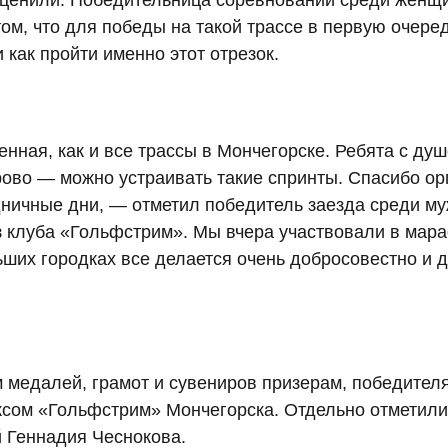
оценили. Победительница соревнований среди женщи
ом, что для победы на такой трассе в первую очере
 как пройти именно этот отрезок.
ная, как и все трассы в Мончегорске. Ребята с душо
рово — можно устраивать такие спринты. Спасибо орг
дничные дни, — отметил победитель заезда среди му
 клуба «Гольфстрим». Мы вчера участвовали в мара
льших городках все делается очень добросовестно и 
медалей, грамот и сувениров призерам, победител
ом «Гольфстрим» Мончегорска. Отдельно отметили с
й Геннадия Чеснокова.