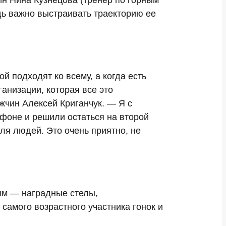
н Нина Кузнецова (тренер по горным
дь важно выстраивать траекторию ее
й подходят ко всему, а когда есть
анизации, которая все это
жчин Алексей Криганчук. — Я с
фоне и решили остаться на второй
для людей. Это очень приятно, не
ям — наградные стелы,
амого возрастного участника гонок и