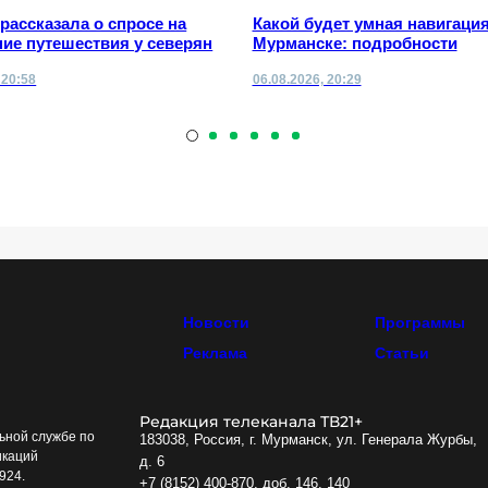
 рассказала о спросе на
Какой будет умная навигация
ие путешествия у северян
Мурманске: подробности
 20:58
06.08.2026, 20:29
Новости
Программы
Реклама
Статьи
Редакция телеканала ТВ21+
ьной службе по
183038, Россия, г. Мурманск, ул. Генерала Журбы,
икаций
д. 6
924.
+7 (8152) 400-870, доб. 146, 140