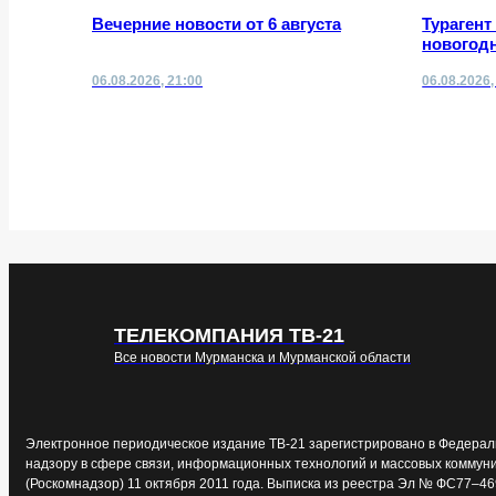
Вечерние новости от 6 августа
Турагент
новогодн
06.08.2026, 21:00
06.08.2026,
ТЕЛЕКОМПАНИЯ ТВ-21
Все новости Мурманска и Мурманской области
Электронное периодическое издание ТВ-21 зарегистрировано в Федерал
надзору в сфере связи, информационных технологий и массовых коммун
(Роскомнадзор) 11 октября 2011 года. Выписка из реестра Эл № ФС77–46