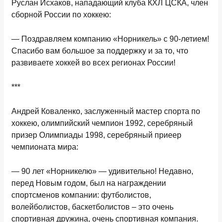
Руслан Исхаков,
н
ападающий клуба КХЛ ЦСКА, член
сборной России по хоккею
:
— Поздравляем компанию «Норникель» с 90-летием!
Спасибо вам большое за поддержку и за то, что
развиваете хоккей во всех регионах России!
***
Андрей Коваленко,
з
аслуженный мастер спорта по
хоккею, олимпийский чемпион 1992, серебряный
приз
е
р Олимпиады 1998, серебряный при
е
ер
чемпионата мира:
— 90 лет «Норникелю» — удивительно! Недавно,
перед Новым годом, был на награждении
спортсменов компании: футболистов,
волейболистов, баскетболистов – это очень
спортивная дружина, очень спортивная компания.