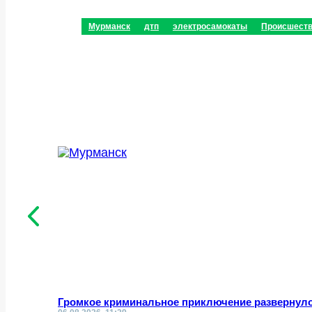
Мурманск
дтп
электросамокаты
Происшест
Громкое криминальное приключение развернул