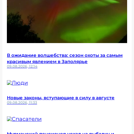
В ожидание волшебства: сезон охоты за самым
красивым явлением в Заполярье
09.08.2026, 12:14
Новые законы, вступающие в силу в августе
09.08.2026, 11:33
Мурманский пенсионер уехал на рыбалку и