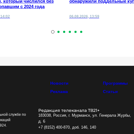
, который числился без
обнаружили поддельные к
опавшим с 2024 года
 14:02
06.08.2026, 13:59
Новости
Программы
Реклама
Статьи
Редакция телеканала ТВ21+
ьной службе по
183038, Россия, г. Мурманск, ул. Генерала Журбы,
икаций
д. 6
924.
+7 (8152) 400-870, доб. 146, 140