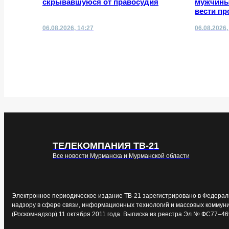
скрывавшуюся от правосудия
мужчины
вести пр
06.08.2026, 14:27
06.08.2026,
ТЕЛЕКОМПАНИЯ ТВ-21
Все новости Мурманска и Мурманской области
Электронное периодическое издание ТВ-21 зарегистрировано в Федерал
надзору в сфере связи, информационных технологий и массовых коммун
(Роскомнадзор) 11 октября 2011 года. Выписка из реестра Эл № ФС77–46