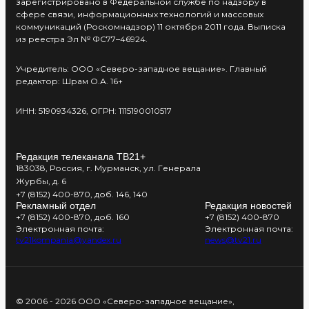
зарегистрировано в Федеральной службе по надзору в
сфере связи, информационных технологий и массовых
коммуникаций (Роскомнадзор) 11 октября 2011 года. Выписка
из реестра Эл № ФС77–46924.
Учредитель: ООО «Северо-западное вещание». Главный
редактор: Шрам О.А. 16+
ИНН: 5190934326, ОГРН: 1115190010517
Редакция телеканала ТВ21+
183038, Россия, г. Мурманск, ул. Генерала
Журбы, д. 6
+7 (8152) 400-870, доб. 146, 140
Рекламный отдел
Редакция новостей
+7 (8152) 400-870, доб. 160
+7 (8152) 400-870
Электронная почта:
Электронная почта:
tv21kompania@yandex.ru
news@tv21.ru
© 2006 - 2026 ООО «Северо-западное вещание»,