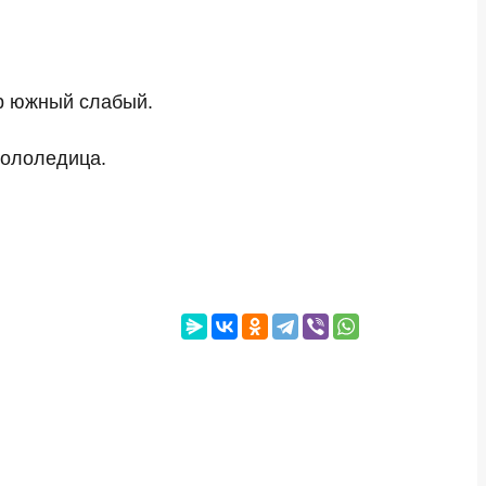
ер южный слабый.
 гололедица.