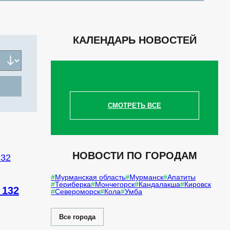
КАЛЕНДАРЬ НОВОСТЕЙ
СМОТРЕТЬ ВСЕ
НОВОСТИ ПО ГОРОДАМ
Мурманская область
Мурманск
Апатиты
Териберка
Мончегорск
Кандалакша
Кировск
 132
Североморск
Кола
Умба
Все города