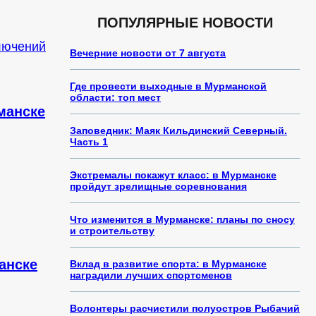
ПОПУЛЯРНЫЕ НОВОСТИ
Вечерние новости от 7 августа
Где провести выходные в Мурманской
области: топ мест
манске
Заповедник: Маяк Кильдинский Северный.
Часть 1
Экстремалы покажут класс: в Мурманске
пройдут зрелищные соревнования
Что изменится в Мурманске: планы по сносу
и строительству
анске
Вклад в развитие спорта: в Мурманске
наградили лучших спортсменов
Волонтеры расчистили полуостров Рыбачий