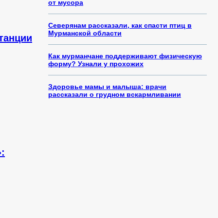
от мусора
Северянам рассказали, как спасти птиц в
Мурманской области
танции
Как мурманчане поддерживают физическую
форму? Узнали у прохожих
Здоровье мамы и малыша: врачи
рассказали о грудном вскармливании
: