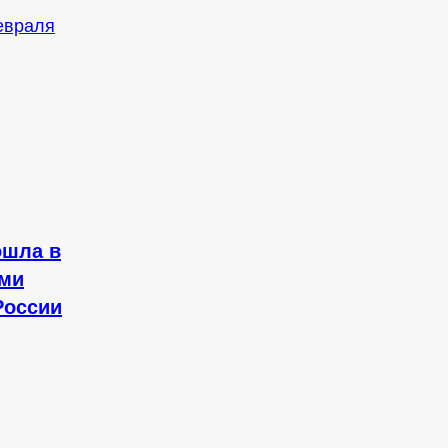
ошла в
ыми
России