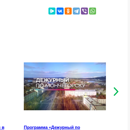
 в
Программа «Дежурный по
Как воло