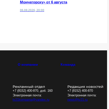
Мончегорску» от 6 августа
историче
области
06.08.2026, 20:00
06.08.2026,
О компании
Команда
Рекламный отдел
Редакция новостей
+7 (8152) 400-870, доб. 160
+7 (8152) 400-870
Электронная почта:
Электронная почта:
tv21kompania@yandex.ru
news@tv21.ru