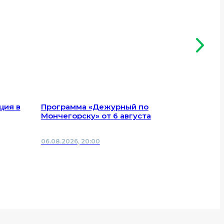
ция в
Программа «Дежурный по
Как вол
Мончегорску» от 6 августа
историч
области
06.08.2026, 20:00
06.08.2026