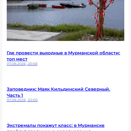
Где провести выходные в Мурманской области:
топ мест
07.08.2026, 20:58
Заповедник: Маяк Кильдинский Северный.
Часть 1
07.08.2026, 20:00
Экстремалы покажут класс: в Мурманске