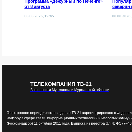
Программа «Дежурный по Печенге»
Популяр
от 8 августа
северян 
08.08.2026, 19:45
08.08.2026,
ТЕЛЕКОМПАНИЯ ТВ-21
Все новости Мурманска и Мурманской области
Электронное периодическое издание ТВ-21 зарегистрировано в Федерал
надзору в сфере связи, информационных технологий и массовых коммун
(Роскомнадзор) 11 октября 2011 года. Выписка из реестра Эл № ФС77–46