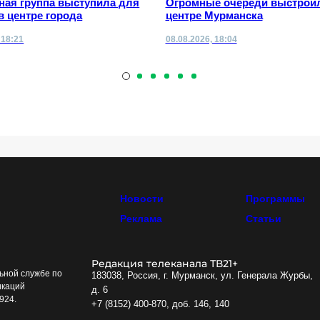
ная группа выступила для
Огромные очереди выстрои
в центре города
центре Мурманска
 18:21
08.08.2026, 18:04
Новости
Программы
Реклама
Статьи
Редакция телеканала ТВ21+
ьной службе по
183038, Россия, г. Мурманск, ул. Генерала Журбы,
икаций
д. 6
924.
+7 (8152) 400-870, доб. 146, 140