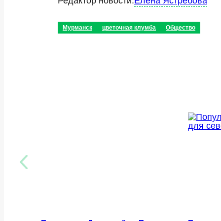
Редактор новости:
Елена Ястребова
Мурманск
цветочная клумба
Общество