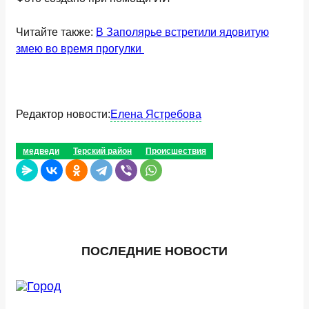
Читайте также:
В Заполярье встретили ядовитую
змею во время прогулки
Редактор новости:
Елена Ястребова
медведи
Терский район
Происшествия
ПОСЛЕДНИЕ НОВОСТИ