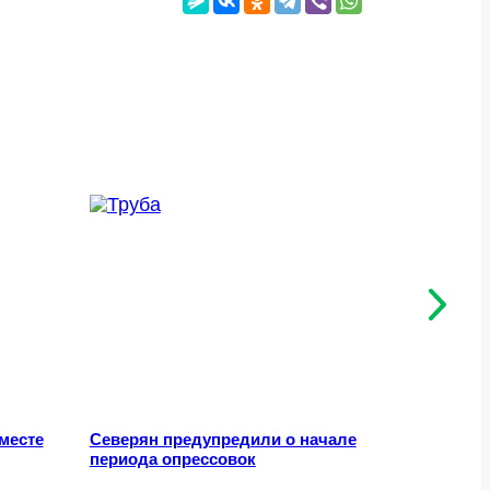
месте
Северян предупредили о начале
Каменный
периода опрессовок
растение