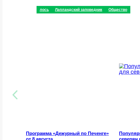
лось
Лапландский заповедник
Общество
Программа «Дежурный по Печенге»
Популяр
от 8 августа
северян 