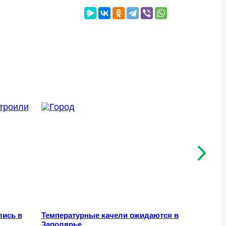
лись в
Температурные качели ожидаются в
В Мурма
Заполярье
мужчину,