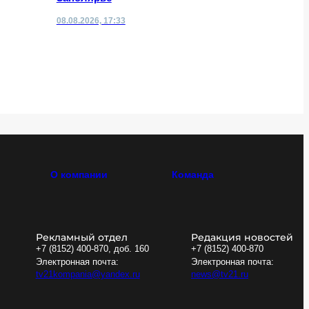
травмы
08.08.2026, 17:33
08.08.2026,
О компании
Команда
Рекламный отдел
Редакция новостей
+7 (8152) 400-870, доб. 160
+7 (8152) 400-870
Электронная почта:
Электронная почта:
tv21kompania@yandex.ru
news@tv21.ru