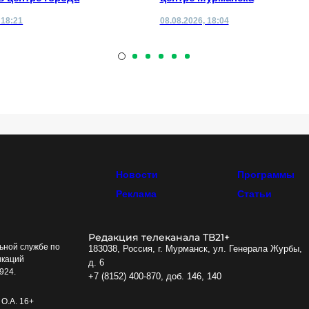
 18:21
08.08.2026, 18:04
Новости
Программы
Реклама
Статьи
Редакция телеканала ТВ21+
ьной службе по
183038, Россия, г. Мурманск, ул. Генерала Журбы,
икаций
д. 6
924.
+7 (8152) 400-870, доб. 146, 140
О.А. 16+