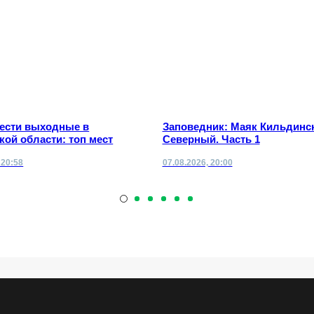
вести выходные в
Заповедник: Маяк Кильдинс
ой области: топ мест
Северный. Часть 1
 20:58
07.08.2026, 20:00