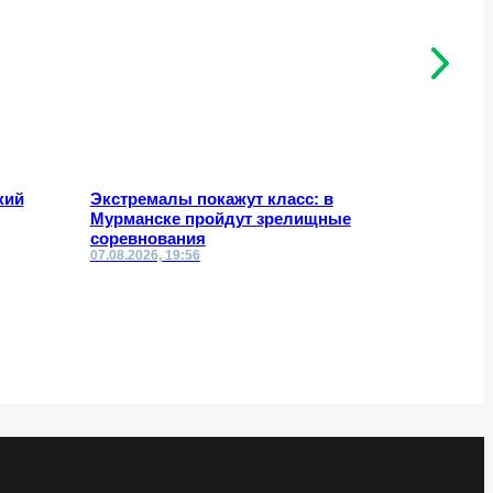
кий
Экстремалы покажут класс: в
Что изме
Мурманске пройдут зрелищные
по сносу
соревнования
07.08.2026, 19:56
07.08.2026,