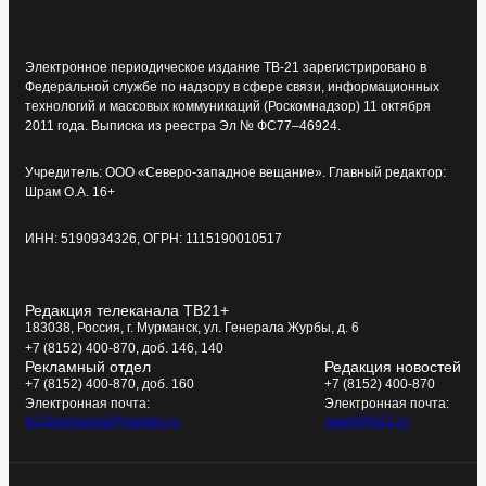
Электронное периодическое издание ТВ-21 зарегистрировано в
Федеральной службе по надзору в сфере связи, информационных
технологий и массовых коммуникаций (Роскомнадзор) 11 октября
2011 года. Выписка из реестра Эл № ФС77–46924.
Учредитель: ООО «Северо-западное вещание». Главный редактор:
Шрам О.А. 16+
ИНН: 5190934326, ОГРН: 1115190010517
Редакция телеканала ТВ21+
183038, Россия, г. Мурманск, ул. Генерала Журбы, д. 6
+7 (8152) 400-870, доб. 146, 140
Рекламный отдел
Редакция новостей
+7 (8152) 400-870, доб. 160
+7 (8152) 400-870
Электронная почта:
Электронная почта:
tv21kompania@yandex.ru
news@tv21.ru