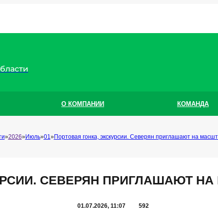
области
О КОМПАНИИ
КОМАНДА
ти
2026
Июль
01
Портовая гонка, экскурсии. Северян приглашают на масш
УРСИИ. СЕВЕРЯН ПРИГЛАШАЮТ Н
01.07.2026, 11:07
592