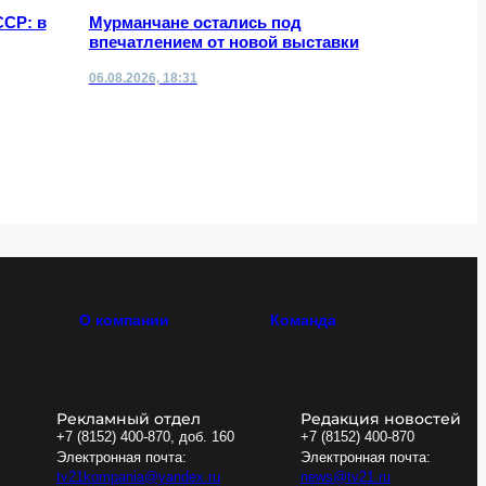
ССР: в
Мурманчане остались под
Отделени
впечатлением от новой выставки
области 
06.08.2026, 18:31
06.08.2026,
О компании
Команда
Рекламный отдел
Редакция новостей
+7 (8152) 400-870, доб. 160
+7 (8152) 400-870
Электронная почта:
Электронная почта:
tv21kompania@yandex.ru
news@tv21.ru