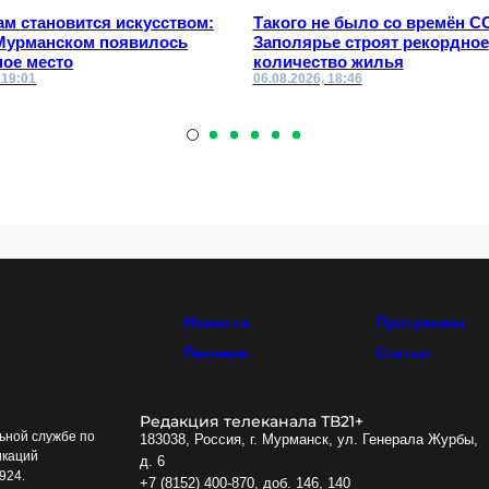
ам становится искусством:
Такого не было со времён С
 Мурманском появилось
Заполярье строят рекордное
ное место
количество жилья
 19:01
06.08.2026, 18:46
Новости
Программы
Реклама
Статьи
Редакция телеканала ТВ21+
ьной службе по
183038, Россия, г. Мурманск, ул. Генерала Журбы,
икаций
д. 6
924.
+7 (8152) 400-870, доб. 146, 140