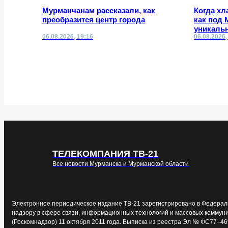
Мурманчанам рассказали, как
Когда хл
преобразится центр города
как под
уникаль
06.08.2026, 19:16
06.08.2026,
ТЕЛЕКОМПАНИЯ ТВ-21
Все новости Мурманска и Мурманской области
Электронное периодическое издание ТВ-21 зарегистрировано в Федерал
надзору в сфере связи, информационных технологий и массовых коммун
(Роскомнадзор) 11 октября 2011 года. Выписка из реестра Эл № ФС77–46