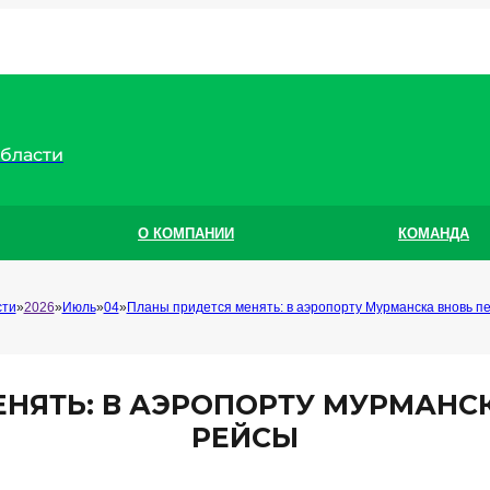
области
О КОМПАНИИ
КОМАНДА
сти
2026
Июль
04
Планы придется менять: в аэропорту Мурманска вновь п
НЯТЬ: В АЭРОПОРТУ МУРМАНС
РЕЙСЫ