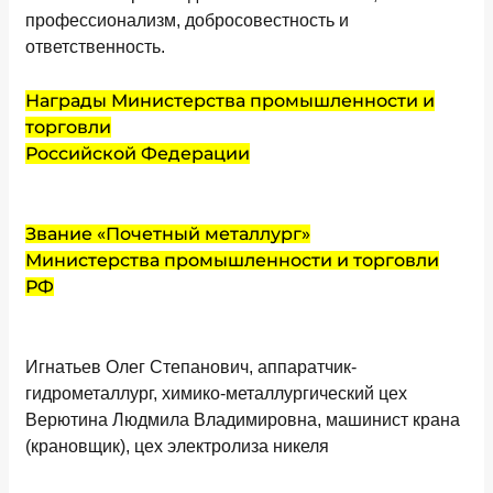
профессионализм, добросовестность и
ответственность.
Награды Министерства промышленности и
торговли
Российской Федерации
Звание «Почетный металлург»
Министерства промышленности и торговли
РФ
Игнатьев Олег Степанович, аппаратчик-
гидрометаллург, химико-металлургический цех
Верютина Людмила Владимировна, машинист крана
(крановщик), цех электролиза никеля