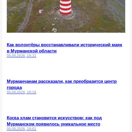
Как волонтёры восстанавливали исторический маяк
в Мурманской области
06.08.2026, 19:31
Мурманчанам рассказали, как преобразится центр
города
06.08.2026, 19:16
Когда хлам становится искусством: как под
Мурманском появилось уникальное место
06.08.2026, 19:01