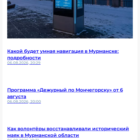
Какой будет умная навигация в Мурманске:
подробности
06.08.2026, 20:29
Программа «Дежурный по Мончегорску» от 6
августа
06.08.2026, 20:00
Как волонтёры восстанавливали исторический
маяк в Мурманской области