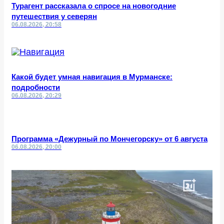
Турагент рассказала о спросе на новогодние
путешествия у северян
06.08.2026, 20:58
Какой будет умная навигация в Мурманске:
подробности
06.08.2026, 20:29
Программа «Дежурный по Мончегорску» от 6 августа
06.08.2026, 20:00