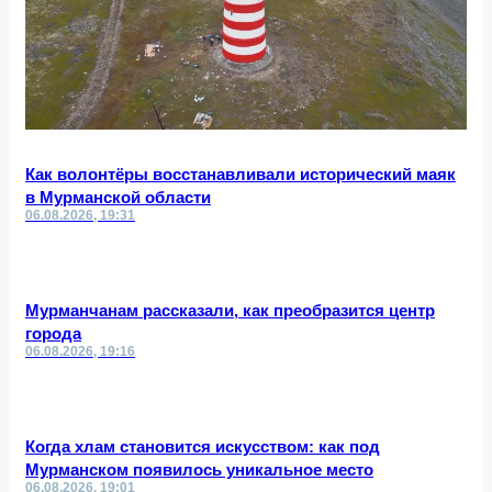
Как волонтёры восстанавливали исторический маяк
в Мурманской области
06.08.2026, 19:31
Мурманчанам рассказали, как преобразится центр
города
06.08.2026, 19:16
Когда хлам становится искусством: как под
Мурманском появилось уникальное место
06.08.2026, 19:01