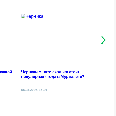
пасной
Черники много: сколько стоит
Дневные 
популярная ягода в Мурманске?
06.08.2026, 15:26
06.08.2026,