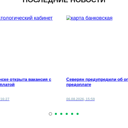
ске открыта вакансия с
Северян предупредили об о
рплатой
предоплате
 16:27
06.08.2026, 15:59