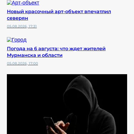
Новый красочный арт-объект впечатлил
северян
05.08.2026, 17:31
Погода на 6 августа: что ждет жителей
Мурманска и области
05.08.2026, 17:00