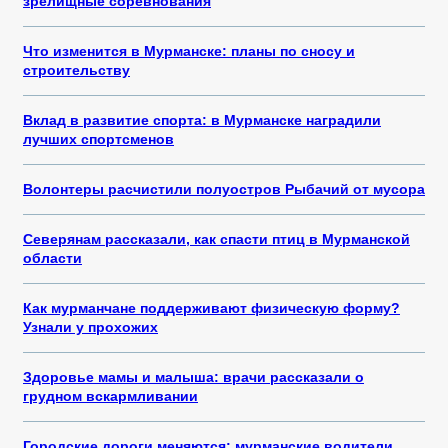
зрелищные соревнования
Что изменится в Мурманске: планы по сносу и
строительству
Вклад в развитие спорта: в Мурманске наградили
лучших спортсменов
Волонтеры расчистили полуостров Рыбачий от мусора
Северянам рассказали, как спасти птиц в Мурманской
области
Как мурманчане поддерживают физическую форму?
Узнали у прохожих
Здоровье мамы и малыша: врачи рассказали о
грудном вскармливании
Городские дороги меняются: мурманские водители