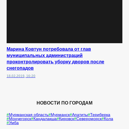
Марина Ковтун потребовала от глав
муниципальных администраций
проконтролировать уборку дворов после
снегопадов
18.02.2019, 16:20
НОВОСТИ ПО ГОРОДАМ
Мурманская область
Мурманск
Апатиты
Териберка
Мончегорск
Кандалакша
Кировск
Североморск
Кола
Умба