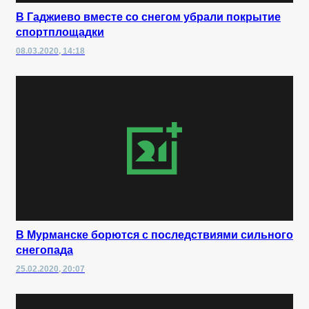
В Гаджиево вместе со снегом убрали покрытие
спортплощадки
08.03.2020, 14:18
В Мурманске борются с последствиями сильного
снегопада
25.02.2020, 20:07