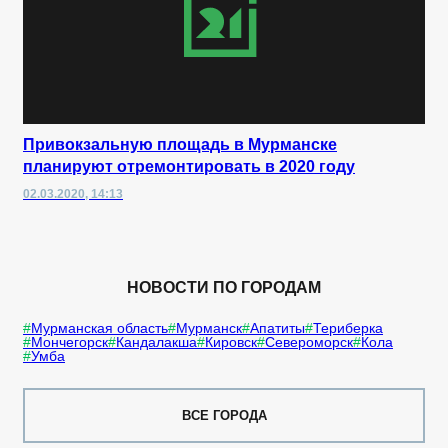
Привокзальную площадь в Мурманске
планируют отремонтировать в 2020 году
02.03.2020, 14:13
НОВОСТИ ПО ГОРОДАМ
Мурманская область
Мурманск
Апатиты
Териберка
Мончегорск
Кандалакша
Кировск
Североморск
Кола
Умба
ВСЕ ГОРОДА