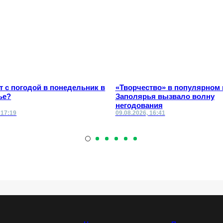
т с погодой в понедельник в
«Творчество» в популярном 
ье?
Заполярья вызвало волну
негодования
 17:19
09.08.2026, 16:41