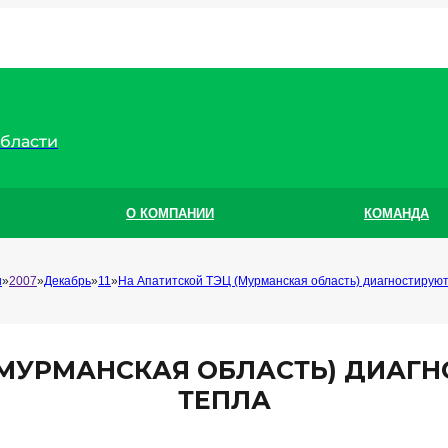
области
О КОМПАНИИ
КОМАНДА
и
2007
Декабрь
11
На Апатитской ТЭЦ (Мурманская область) диагностируют
(МУРМАНСКАЯ ОБЛАСТЬ) ДИАГН
ТЕПЛА