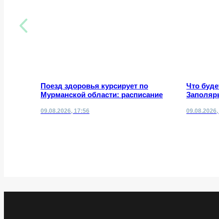
Поезд здоровья курсирует по
Что буде
Мурманской области: расписание
Заполяр
09.08.2026, 17:56
09.08.2026,