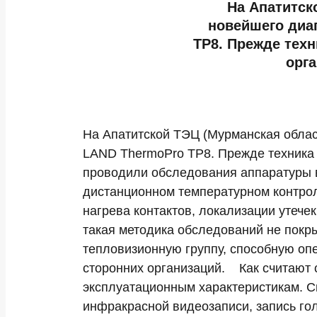
На Апатитск
новейшего диа
TP8. Прежде тех
орг
На Апатитской ТЭЦ (Мурманская облас
LAND ThermoPro TP8. Прежде техника 
проводили обследования аппаратуры 
дистанционном температурном контро
нагрева контактов, локализации утеч
такая методика обследований не покр
тепловизионную группу, способную оп
сторонних организаций. Как считают 
эксплуатационным характеристикам. Св
инфракрасной видеозаписи, запись гол