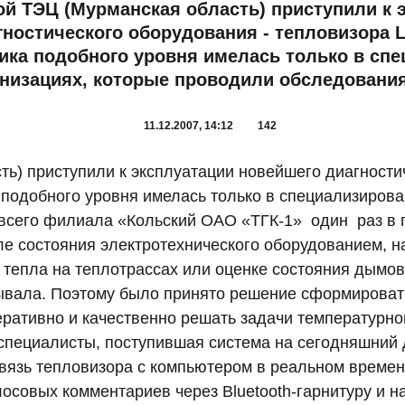
ой ТЭЦ (Мурманская область) приступили к 
гностического оборудования - тепловизора 
ника подобного уровня имелась только в сп
анизациях, которые проводили обследования
11.12.2007, 14:12
142
ть) приступили к эксплуатации новейшего диагности
подобного уровня имелась только в специализирова
всего филиала «Кольский ОАО «ТГК-1» один раз в г
ле состояния электротехнического оборудованием, 
ек тепла на теплотрассах или оценке состояния дым
ывала. Поэтому было принято решение сформироват
еративно и качественно решать задачи температурно
специалисты, поступившая система на сегодняшний д
язь тепловизора с компьютером в реальном времени
осовых комментариев через Bluetooth-гарнитуру и н