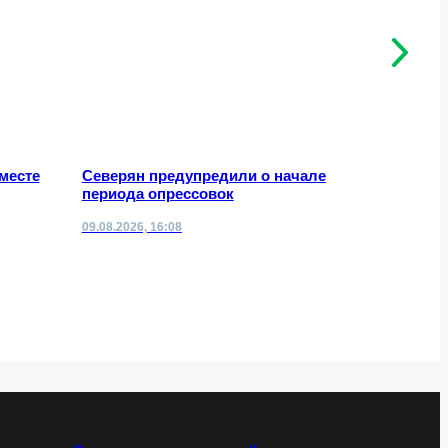
месте
Северян предупредили о начале
Каменный
периода опрессовок
растение
09.08.2026, 16:08
09.08.2026,