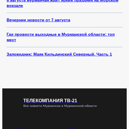
8 августа мурманчан ждёт яркий праздник на Морском
вокзале
Вечерние новости от 7 августа
Где провести выходные в Мурманской области: топ
мест
Заповедник: Маяк Кильдинский Северный. Часть 1
ТЕЛЕКОМПАНИЯ ТВ-21
Все новости Мурманска и Мурманской области