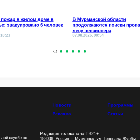
 пожар в жилом доме в
В Мурманской области
е: эвакуировано 6 человек
продолжаются поиски пропа
лесу пенсионера
 10:23
07.08.2026, 09:54
Новости
Программы
Реклама
Статьи
Редакция телеканала ТВ21+
ьной службе по
183038, Россия, г. Мурманск, ул. Генерала Журбы,