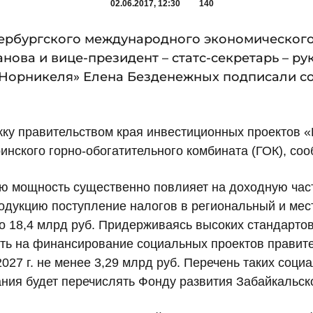
02.06.2017, 12:30
140
тербургского международного экономического
нова и вице-президент – статс-секретарь – р
 «Норникеля» Елена Безденежных подписали с
у правительством края инвестиционных проектов «Н
инского горно-обогатительного комбината (ГОК), со
ю мощность существенно повлияет на доходную част
одукцию поступление налогов в региональный и мес
 до 18,4 млрд руб. Придерживаясь высоких стандарто
ить на финансирование социальных проектов правите
027 г. не менее 3,29 млрд руб. Перечень таких соци
ния будет перечислять Фонду развития Забайкальско